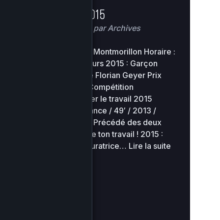
Hors les murs 2015
Home Directory
Posté
5 mars 2015
par
Archives
Lieu : Le Majestic / Montmorillon Horaire :
20h30 Hors les murs 2015 : Garçon
Boucher Un film de Florian Geyer Prix
Spécial du public Compétition
internationale Filmer le travail 2015
Documentaire / France / 49′ / 2013 /
Quark productions Précédé des deux
films primés à Filme ton travail ! 2015 :
Agnès Roze, restauratrice…
Lire la suite
»