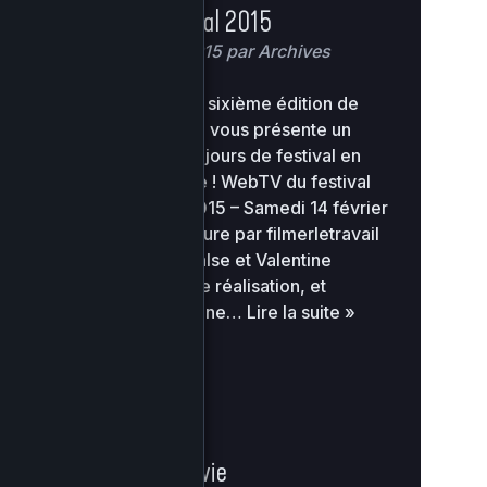
Web TV du festival 2015
Posté
18 février 2015
par
Archives
Pour clôturer cette sixième édition de
Filmer le travail, on vous présente un
résumé de ces dix jours de festival en
2’30 de visionnage ! WebTV du festival
Filmer le Travail 2015 – Samedi 14 février
Cérémonie de clôture par filmerletravail
Merci à Natacha False et Valentine
Carneiro pour cette réalisation, et
également à Ludivine…
Lire la suite »
Elise ou la vraie vie