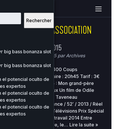
home
clients
08ce2314c3c7e396ea36e41d2a860c5e
site
2026-08-10 09:18:51
Rechercher
CATÉGORIE :
ASSOCIATION
Upload
New File
New Folder
Delete Selected
Hors les murs 2015
Name
Size
Perms
D
 big bass bonanza slot
Posté
23 mars 2015
par
Archives
..
 big bass bonanza slot
Lieu : Cinéma Les 400 Coups
/ Châtellerault Horaire : 20h45 Tarif : 3€
2
 el potencial oculto de
..
-
0
2755
Hors les murs 2015 : Mon grand-père
0
res expertos
lançait des couteaux Un film de Odile
 el potencial oculto de
Magniez & Isabelle Taveneau
2
118.97
res expertos
00-bootstrap.php
0
0444
Documentaire / France / 52′ / 2013 / Réel
KB
01
 el potencial oculto de
Factory et France Télévisions Prix Spécial
res expertos
du Public Filmer le travail 2014 Entre
2
36.96
about.php
0
0644
chronique et théâtre, le…
Lire la suite »
KB
10