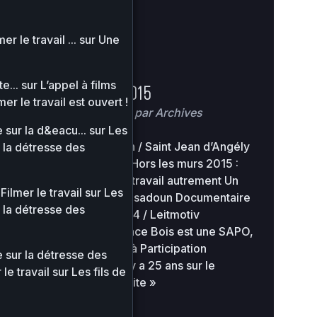
2
advanced-flow-
34.56
0
0644
r le travail ...
sur
Une
control.php
KB
16
2
e...
sur
L’appel à films
archives
0 KB
Hors les murs 2015
0
0644
08
mer le travail est ouvert !
Posté
5 mars 2015
par
Archives
2
 sur la d&eacu...
sur
Les
compte-inscriptions
0 KB
0
0644
Lieu : Cinéma Eden / Saint Jean d’Angély
r la détresse des
08
Horaire : 20h30 Hors les murs 2015 :
Ambiance bois, le travail autrement Un
2
cynthia.gutierrez
0 KB
0
Filmer le travail
sur
Les
0644
film de Sophie Bensadoun Documentaire
0
r la détresse des
/ France / 52′ / 2014 / Leitmotiv
Production Ambiance Bois est une SAPO,
2
0.07
0
db-77.php
Société Anonyme à Participation
0444
0
e sur la détresse des
KB
Ouvrière, créée il y a 25 ans sur le
18
le travail
sur
Les fils de
Plateau…
Lire la suite »
2
2.14
0
easypost-runtime.php
0644
0