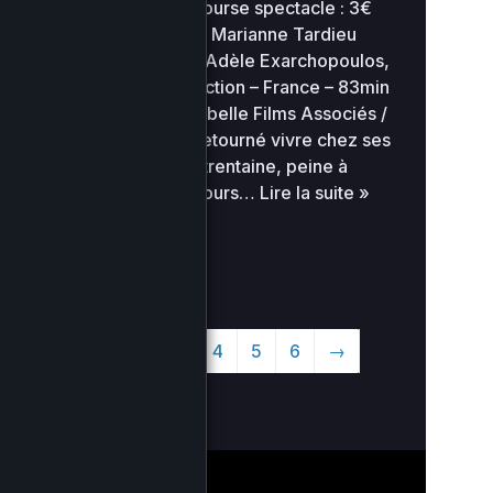
20h30 Tarif : 5€ Bourse spectacle : 3€
Qui vive Un film de Marianne Tardieu
Avec Reda Kateb, Adèle Exarchopoulos,
Rashid Debouze Fiction – France – 83min
– 2014 – La vie est belle Films Associés /
Oriflamme Films Retourné vivre chez ses
parents, Chérif, la trentaine, peine à
décrocher le concours…
Lire la suite »
1
2
3
4
5
6
→