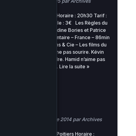
Posté
8 janvier 2015
par
Archives
Lieu : TAP Castille Horaire : 20h30 Tarif :
5€ Bourse spectacle : 3€ Les Règles du
jeu Un film de Claudine Bories et Patrice
Chagnard Documentaire – France – 86min
– 2013 – AGAT Films & Cie – Les films du
Parotier Lolita n’aime pas sourire. Kévin
ne sait pas se vendre. Hamid n’aime pas
les chefs. Thierry…
Lire la suite »
National Gallery
Posté
26 novembre 2014
par
Archives
Lieu : TAP Castille Poitiers Horaire :