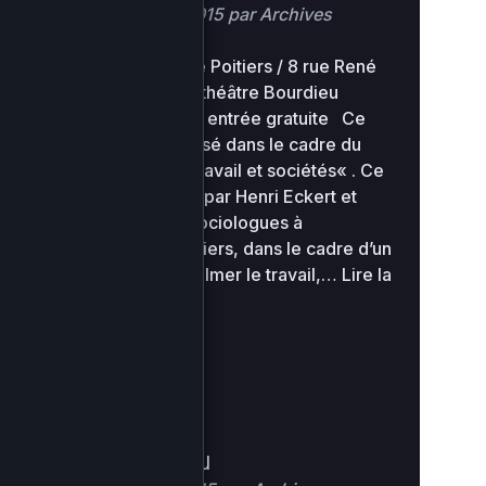
Posté
12 janvier 2015
par
Archives
Lieu : Université de Poitiers / 8 rue René
Descartes / Amphithéâtre Bourdieu
Horaire : 17h Tarif : entrée gratuite Ce
film vous ait proposé dans le cadre du
cycle « Cinéma, Travail et sociétés« . Ce
cycle est organisé par Henri Eckert et
Hélène Stevens, sociologues à
l’Université de Poitiers, dans le cadre d’un
partenariat entre Filmer le travail,…
Lire la
suite »
Les Règles du jeu