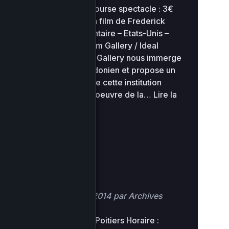
20h00 Tarif : 5€ Bourse spectacle : 3€
National Gallery Un film de Frederick
Wiseman Documentaire – Etats-Unis –
173min – 2014 – Film Gallery / Ideal
Audience National Gallery nous immerge
dans le musée londonien et propose un
voyage au coeur de cette institution
peuplé de chefs d’oeuvre de la…
Lire la
suite »
Qui vive
Posté
29 octobre 2014
par
Archives
Lieu : TAP Castille Poitiers Horaire :