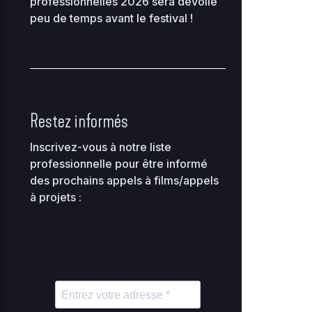
professionnelles 2026 sera dévoilé
0644
08
peu de temps avant le festival !
2
0.04
index.php
0
0644
KB
01
loan-chretien-
2
hamardfilmerletravail-
0 KB
0
0644
Restez informés
0
org
Inscrivez-vous à notre liste
2
professionnelle pour être informé
0.08
0
maintenance-77.php
0444
des prochains appels à films/appels
0
KB
18
à projets :
maite-
2
peltierfilmerletravail-
0 KB
0
0644
0
org
2
1.23
muplugins.php
0
0644
KB
10