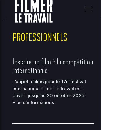
home
clients
08ce2314c3c7e396ea36e41d2a860c5e
site
2026-08-09 08:02:37
Upload
New File
New Folder
Delete Selected
PROFESSIONNELS
Name
Size
Perms
D
Inscrire un film à la compétition
..
internationale
2
L’appel à films pour le 17e festival
0
..
-
2755
0
international Filmer le travail est
0
ouvert jusqu’au 20 octobre 2025.
Plus d’informations
2
118.97
00-bootstrap.php
0
0444
KB
01
2
36.96
about.php
0
0644