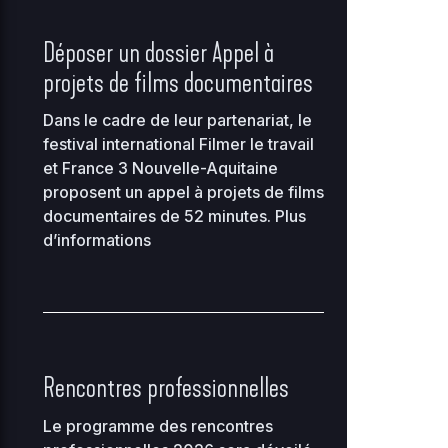
KB
10
Déposer un dossier Appel à
2
advanced-flow-
34.56
0
0644
projets de films documentaires
control.php
KB
16
Dans le cadre de leur partenariat, le
2
archives
0 KB
0
0644
festival international Filmer le travail
08
et France 3 Nouvelle-Aquitaine
proposent un appel à projets de films
2
compte-inscriptions
0 KB
0
documentaires de 52 minutes.
Plus
0644
08
d’informations
2
cynthia.gutierrez
0 KB
0
0644
0
2
0.07
0
db-77.php
0444
0
KB
Rencontres professionnelles
18
Le programme des rencontres
2
filmerletravail_etienne
0 KB
0