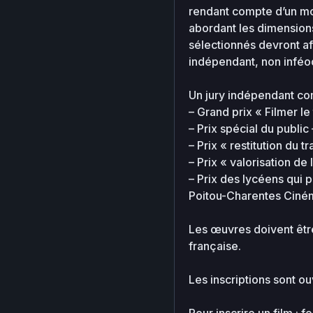
rendant compte d’un mon
00-
abordant les dimension
bootstrap.php
sélectionnés devront af
indépendant, non inféodé
about.php
Un jury indépendant com
– Grand prix « Filmer le
advanced-
– Prix spécial du public
flow-
– Prix « restitution du 
control.php
– Prix « valorisation de
– Prix des lycéens qui 
Poitou-Charentes Ciné
db-77.php
Les œuvres doivent être 
française.
index.php
Les inscriptions sont o
maintenance-