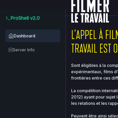
2026-
home
clients
08ce2
08-07
15:42:30
ProShell v2.0
Upload
L’APPEL À FI
New
Dashboard
File
TRAVAIL EST 
New
Server Info
Folder
Delete
Selected
Sont éligibles à la comp
expérimentaux, films d’a
frontières entre ces dif
Name
La compétition internati
..
2012) ayant pour sujet le
les relations et les rap
..
Peuvent être ainsi sélec