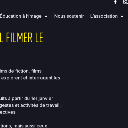
rg
wp-content
mu-plugins
Éducation à l’image
Nous soutenir
L’association
L FILMER LE
lms de fiction, films
 explorent et interrogent les
ts à partir du 1er janvier
estes et activités de travail ;
lectives.
ations, mais aussi ceux