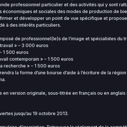
de professionnel particulier et des activités qui y sont ra
2026-
118.97
s économiques et sociales des modes de production de bien
07-31
0444
KB
01:08
firmer et développer un point de vue spécifique et proposer
 à des intérêts particuliers.
2026-
36.96
08-07
0644
KB
10:33
posé de professionnel(le)s de l’image et spécialistes du tra
 travail » – 3 000 euros
 – 1 500 euros
2026-
34.56
08-03
0644
travail contemporain » – 1 500 euros
KB
16:49
 la recherche » – 1 500 euros
prendra la forme d’une bourse d’aide à l’écriture de la régio
2026-
ma.
0.07
08-
0444
06
KB
18:18
en version originale, sous-titrée en français ou en anglais s
2026-
0.04
07-31
0644
KB
01:02
uvertes jusqu’au 19 octobre 2013.
2026-
0.08
08-