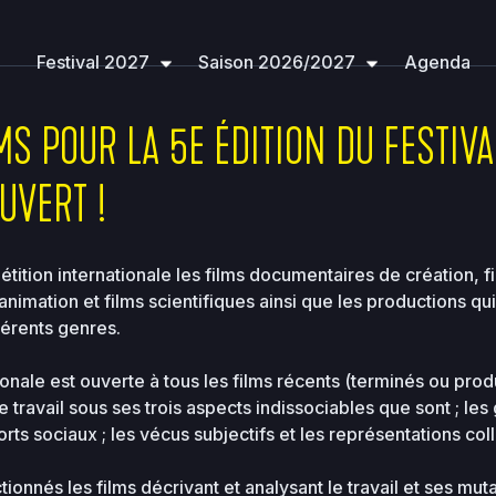
314c3c7e396ea36e41d2a860c5e
sites
filmerletravail.o
Festival 2027
Saison 2026/2027
Agenda
LMS POUR LA 5E ÉDITION DU FESTIVA
OUVERT !
étition internationale les films documentaires de création, fi
nimation et films scientifiques ainsi que les productions qui
férents genres.
Size
Perms
Date
Actions
onale est ouverte à tous les films récents (terminés ou produi
 travail sous ses trois aspects indissociables que sont ; les g
ports sociaux ; les vécus subjectifs et les représentations col
2026-
-
08-07
2755
12:56
tionnés les films décrivant et analysant le travail et ses mut