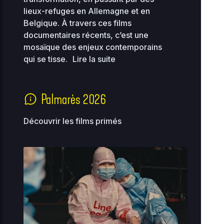
lieux-refuges en Allemagne et en
advanced-
Belgique. À travers ces films
2026-
34.56
flow-
08-03
0644
documentaires récents, c’est une
KB
16:49
control.php
mosaïque des enjeux contemporains
qui se tisse.
Lire la suite
2026-
0.07
08-
db-77.php
0444
06
KB
18:18
Palmarès 2026
2026-
0.04
index.php
07-31
0644
Découvrir les films primés
KB
01:02
2026-
maintenance-
0.08
08-
0444
06
77.php
KB
18:18
2026-
1.23
muplugins.php
08-07
0644
KB
10:33