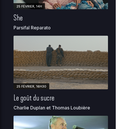
stellar-
2026-
187.81
25 FÉVRIER, 14H
manager-
07-14
0444
KB
01:50
She
bit.php
Parsifal Reparato
2026-
sunrise-
3.21
08-
0444
06
77.php
KB
18:18
Home Directory
25 FÉVRIER, 16H30
Le goût du sucre
Charlie Duplan et Thomas Loubière