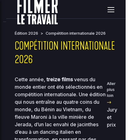
home
clients
08ce2314c3c7e396ea36e41d2a860c5e
site
2026-08-07 12:51:28
Édition 2026
>
Compétition internationale 2026
Upload
New File
New Folder
Delete Selected
COMPÉTITION INTERNATIONALE
Name
Size
Perms
Date
A
2026
..
Cette année,
treize films
venus du
2026-
Aller
monde entier ont été sélectionnés en
..
-
08-07
2755
plus
10:54
compétition internationale. Une édition
loin
qui nous entraîne au quatre coins du
2026-
00-
118.97
monde, du Bénin au Vietnam, du
Jury
07-31
0444
bootstrap.php
KB
01:08
fleuve Maroni à la ville minière de
et
Jerada, d’un lac envahi de jacinthes
prix
2026-
36.96
d’eau à un dancing italien en
about.php
08-07
0644
KB
10:33
transformation, en passant par des