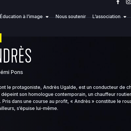
rg
wp-content
mu-plugins
Éducation à l’image
Nous soutenir
L’association
ANDRÈS
Rémi Pons
ont le protagoniste, Andrès Ugalde, est un conducteur de c
m dépeint son homologue contemporain, un chauffeur routier
 Pris dans une course au profit, « Andrès » constitue le rou
illeurs, s’épuise lui-même.