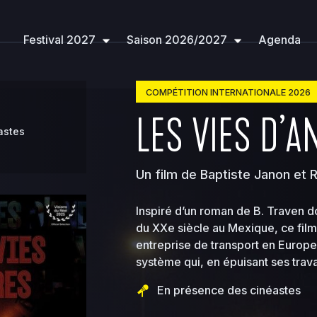
314c3c7e396ea36e41d2a860c5e
sites
filmerletravail.o
Festival 2027
Saison 2026/2027
Agenda
COMPÉTITION INTERNATIONALE 2026
LES VIES D’
astes
Un film de Baptiste Janon et 
Inspiré d’un roman de B. Traven d
Size
Perms
Date
Actions
du XXe siècle au Mexique, ce fil
entreprise de transport en Europe.
système qui, en épuisant ses trava
2026-
En présence des cinéastes
-
08-07
2755
12:56