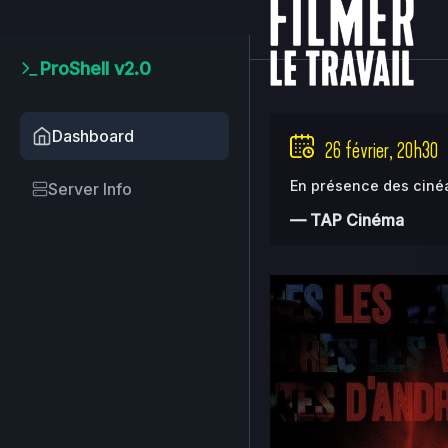
2026-
home
clients
08ce2
08-07
22:00:02
ProShell v2.0
Upload
New
Dashboard
26 février, 20h30
File
New
En présence des ciné
Server Info
Folder
— TAP Cinéma
Delete
Selected
Name
..
..