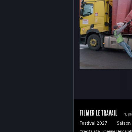
77.php
Previous
muplugins.ph
stellar-
manager-
bit.php
sunrise-
77.php
Ho
1, p
Festival 2027
Saison
Crédits site :
Etienne Delcam