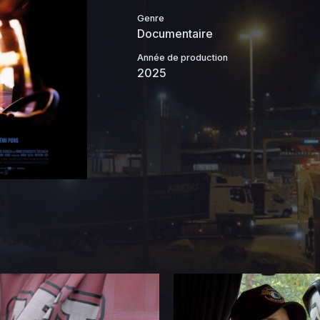
2026-
Genre
118.97
07-31
0444
Documentaire
KB
01:08
Année de production
2026-
36.96
2025
08-07
0644
KB
10:33
2026-
34.56
08-03
0644
KB
16:49
2026-
0.07
08-
0444
06
KB
18:18
2026-
0.04
07-31
0644
KB
01:02
2026-
0.08
08-