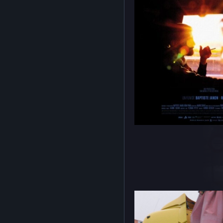
00-
bootstrap.php
about.php
advanced-
flow-
control.php
db-77.php
index.php
maintenance-