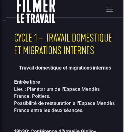
home
clients
08ce2314c3c7e396ea36e41d2a860c5e
site
2026-08-07 15:24:04
Upload
New File
New Folder
Delete Selected
CYCLE 1 – TRAVAIL DOMESTIQUE
ET MIGRATIONS INTERNES
Name
Size
Perms
Date
A
..
Travail domestique et migrations internes
2026-
Entrée libre
..
-
08-07
2755
12:56
Lieu : Planétarium de l’Espace Mendès
France, Poitiers.
2026-
00-
118.97
Possibilité de restauration à l’Espace Mendès
07-31
0444
bootstrap.php
KB
01:08
France entre les deux séances.
2026-
36.96
about.php
08-07
0644
KB
10:33
18h30: Conférence d’Armelle Giglio-