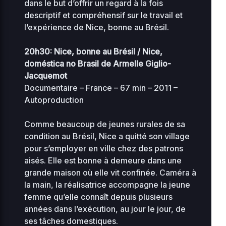
dans le but d’offrir un regard à la fois
stellar-
2026-
187.81
descriptif et compréhensif sur le travail et
manager-
07-14
0444
KB
01:50
l’expérience de Nice, bonne au Brésil.
bit.php
20h30: Nice, bonne au Brésil / Nice,
2026-
sunrise-
3.21
08-
doméstica no Brasil de Armelle Giglio-
0444
06
77.php
KB
Jacquemot
18:18
Documentaire – France – 67 min – 2011 –
Autoproduction
Home Directory
Comme beaucoup de jeunes rurales de sa
condition au Brésil, Nice a quitté son village
pour s’employer en ville chez des patrons
aisés. Elle est bonne à demeure dans une
grande maison où elle vit confinée. Caméra à
la main, la réalisatrice accompagne la jeune
femme qu’elle connaît depuis plusieurs
années dans l’exécution, au jour le jour, de
ses tâches domestiques.