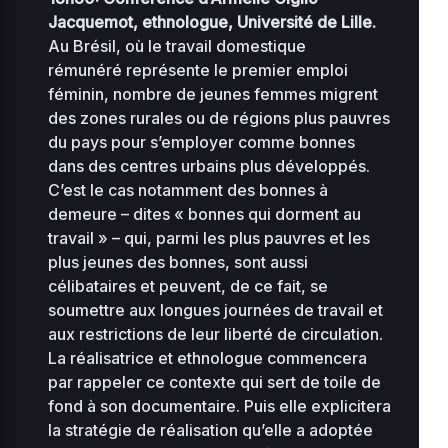
Jacquemot, ethnologue, Université de Lille.
advanced-
Au Brésil, où le travail domestique
2026-
34.56
flow-
08-03
0644
rémunéré représente le premier emploi
KB
16:49
control.php
féminin, nombre de jeunes femmes migrent
des zones rurales ou de régions plus pauvres
2026-
du pays pour s’employer comme bonnes
0.07
08-
db-77.php
0444
06
dans des centres urbains plus développés.
KB
18:18
C’est le cas notamment des bonnes à
demeure – dites « bonnes qui dorment au
2026-
0.04
index.php
travail » – qui, parmi les plus pauvres et les
07-31
0644
KB
01:02
plus jeunes des bonnes, sont aussi
célibataires et peuvent, de ce fait, se
2026-
maintenance-
0.08
soumettre aux longues journées de travail et
08-
0444
06
77.php
KB
aux restrictions de leur liberté de circulation.
18:18
La réalisatrice et ethnologue commencera
par rappeler ce contexte qui sert de toile de
2026-
1.23
muplugins.php
08-07
0644
fond à son documentaire. Puis elle explicitera
KB
10:33
la stratégie de réalisation qu’elle a adoptée