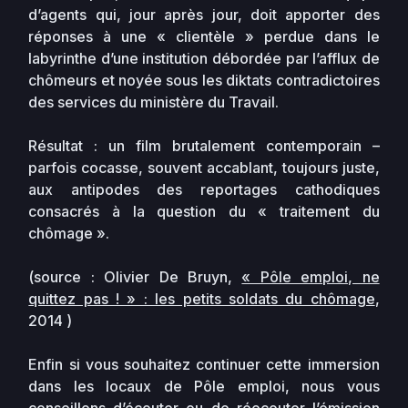
d’agents qui, jour après jour, doit apporter des
réponses à une « clientèle » perdue dans le
labyrinthe d’une institution débordée par l’afflux de
chômeurs et noyée sous les diktats contradictoires
des services du ministère du Travail.
Résultat : un film brutalement contemporain –
parfois cocasse, souvent accablant, toujours juste,
aux antipodes des reportages cathodiques
consacrés à la question du « traitement du
chômage ».
(source : Olivier De Bruyn,
« Pôle emploi, ne
quittez pas ! » : les petits soldats du chômage
,
2014 )
Enfin si vous souhaitez continuer cette immersion
dans les locaux de Pôle emploi, nous vous
conseillons d’écouter ou de réecouter
l’émission