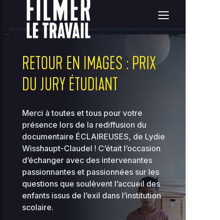
home
clients
08ce2314c3c7e396ea36e41d2a860c5e
site
2026-08-08 13:45:42
Upload
New File
New Folder
Delete Selected
RETOUR EN IMAGES : PRIX
DU JURY ÉTUDIANT
Name
Size
Perms
D
..
Merci à toutes et tous pour votre
présence lors de la rediffusion du
2
documentaire
..
ÉCLAIREUSES, de Lydie
-
0
2755
12
Wisshaupt-Claudel
! C’était l’occasion
d’échanger avec des intervenantes
2
118.97
passionnantes et passionnées sur les
00-bootstrap.php
0
0444
KB
01
questions que soulèvent l’accueil des
enfants issus de l’exil dans l’institution
2
36.96
scolaire.
about.php
0
0644
KB
10