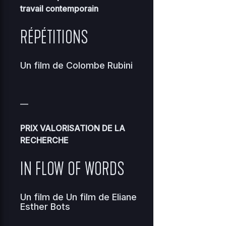
travail contemporain
2
0.04
index.php
0
0644
RÉPÉTITIONS
KB
01
loan-chretien-
2
Un film de Colombe Rubini
hamardfilmerletravail-
0 KB
0
0644
0
org
—
2
0.08
0
maintenance-77.php
0444
0
KB
PRIX VALORISATION DE LA
18
RECHERCHE
maite-
2
IN FLOW OF WORDS
peltierfilmerletravail-
0 KB
0
0644
0
org
Un film de
Un film de Eliane
2
1.23
Esther Bots
muplugins.php
0
0644
KB
10