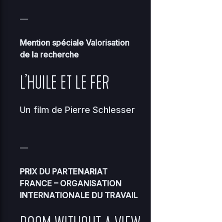
murielle-
2
—
scalzofilmerletravail-
0 KB
0
0644
08
org
Mention spéciale Valorisation
de la recherche
natane-
2
marionfilmerletravail-
0 KB
0
0644
L’HUILE ET LE FER
0
org
2
stellar-manager-
187.81
Un film de
Pierre Schlesser
0
0444
bit.php
KB
01
2
—
3.21
0
sunrise-77.php
0444
0
KB
18
PRIX DU PARTENARIAT
FRANCE – ORGANISATION
INTERNATIONALE DU TRAVAIL
Home Directory