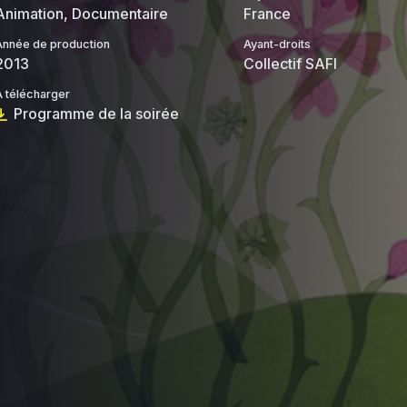
Animation, Documentaire
France
Année de production
Ayant-droits
2013
Collectif SAFI
À télécharger
Programme de la soirée