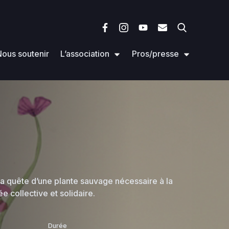
ous soutenir
L’association
Pros/presse
a quête d’une plante sauvage nécessaire à la
e collective et solidaire.
Durée