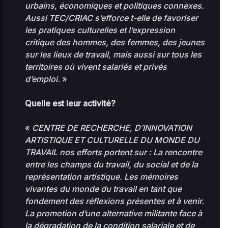
stellar-
urbains, économiques et politiques connexes.
2026-
187.81
manager-
Aussi TEC/CRIAC s’efforce t-elle de favoriser
07-14
0444
KB
01:50
bit.php
les pratiques culturelles et l’expression
critique des hommes, des femmes, des jeunes
2026-
sur les lieux de travail, mais aussi sur tous les
sunrise-
3.21
08-
territoires où vivent salariés et privés
0444
06
77.php
KB
18:18
d’emploi.
»
Quelle est leur activité?
Home Directory
«
CENTRE DE RECHERCHE, D’INNOVATION
ARTISTIQUE ET CULTURELLE DU MONDE DU
TRAVAIL nos efforts portent sur : La rencontre
entre les champs du travail, du social et de la
représentation artistique. Les mémoires
vivantes du monde du travail en tant que
fondement des réflexions présentes et à venir.
La promotion d’une alternative militante face à
la dégradation de la condition salariale et de