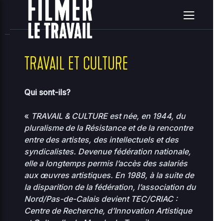
home
clients
08ce2314c3c7e396ea36e41d2a860c5e
site
2026-08-07 23:55:59
Upload
New File
New Folder
Delete Selected
TRAVAIL ET CULTURE
Name
Size
Perms
Date
A
Qui sont-ils?
..
«
TRAVAIL & CULTURE est née, en 1944, du
pluralisme de la Résistance et de la rencontre
2026-
..
-
08-07
entre des artistes, des intellectuels et des
2755
12:56
syndicalistes. Devenue fédération nationale,
elle a longtemps permis l’accès des salariés
2026-
00-
118.97
07-31
aux œuvres artistiques. En 1988, à la suite de
0444
bootstrap.php
KB
01:08
la disparition de la fédération, l’association du
Nord/Pas-de-Calais devient TEC/CRIAC :
2026-
36.96
about.php
Centre de Recherche, d’Innovation Artistique
08-07
0644
KB
10:33