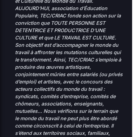
et Culturelle du Monde du Travail.
AUJOURD’HUI, association d’Éducation
advanced-
2026-
34.56
Populaire, TEC/CRIAC fonde son action sur la
flow-
08-03
0644
KB
conviction que TOUTE PERSONNE EST
16:49
control.php
DETENTRICE ET PRODUCTRICE D’UNE
CULTURE et que LE TRAVAIL EST CULTURE.
2026-
0.07
Son objectif est d’accompagner le monde du
08-
db-77.php
0444
06
KB
travail à affronter les mutations culturelles qui
18:18
le transforment. Ainsi, TEC/CRIAC s’emploie à
produire des œuvres artistiques,
2026-
0.04
index.php
07-31
0644
conjointement mûries entre salariés (ou privés
KB
01:02
d’emploi) et artistes, avec le concours des
acteurs collectifs du monde du travail :
2026-
maintenance-
0.08
08-
syndicats, comités d’entreprise, comités de
0444
06
77.php
KB
chômeurs, associations, enseignants,
18:18
mutuelles… Nous vérifions sur le terrain que
2026-
1.23
le monde du travail ne peut plus être abordé
muplugins.php
08-07
0644
KB
comme circonscrit à celui de l’entreprise. Il
10:33
s’étend aux territoires sociaux, familiaux,