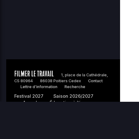
stellar-
2026-
187.81
manager-
07-14
0444
KB
01:50
bit.php
2026-
sunrise-
3.21
08-
0444
06
77.php
KB
18:18
Home Directory
1, place de la Cathédrale,
CS 80964
86038 Poitiers Cedex
Contact
Lettre d'information
Recherche
Festival 2027
Saison 2026/2027
Agenda
Éducation à l’image
Nous soutenir
L’association
Pros/presse
Crédits site :
Etienne Delcambre
. Site réalisé avec le
soutien de la
Ville de Poitiers
.
© 2026 Filmer le travail