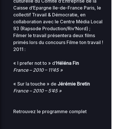
culturelle du Comité d’Entreprise de la
Caisse d’Epargne Ile-de-France Paris, le
advanced-
2026-
34.56
collectif Travail & Démocratie, en
flow-
08-03
0644
KB
collaboration avec le Centre Média Local
16:49
control.php
93 (Rapsode Production/Riv’Nord) ;
Filmer le travail présentera deux films
2026-
0.07
primés lors du concours Filme ton travail !
08-
db-77.php
0444
06
KB
2011 :
18:18
« I prefer not to » d’
Héléna Fin
2026-
0.04
index.php
07-31
0644
France – 2010 – 11’45 »
KB
01:02
« Sur la touche » de
Jérémie Bretin
2026-
maintenance-
0.08
08-
France – 2010 – 5’45 »
0444
06
77.php
KB
18:18
2026-
1.23
Retrouvez le programme complet
muplugins.php
08-07
0644
KB
10:33