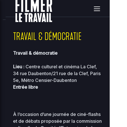
home
clients
08ce2314c3c7e396ea36e41d2a860c5e
site
2026-08-07 15:30:14
Upload
New File
New Folder
Delete Selected
TRAVAIL & DÉMOCRATIE
Name
Size
Perms
Date
A
Travail & démocratie
..
Lieu :
Centre culturel et cinéma La Clef,
34 rue Daubenton/21 rue de la Clef, Paris
2026-
..
-
08-07
5e, Métro Censier-Daubenton
2755
12:56
Entrée libre
2026-
00-
118.97
07-31
0444
bootstrap.php
KB
01:08
À l’occasion d’une journée de ciné-flashs
2026-
36.96
about.php
et de débats proposée par la commission
08-07
0644
KB
10:33