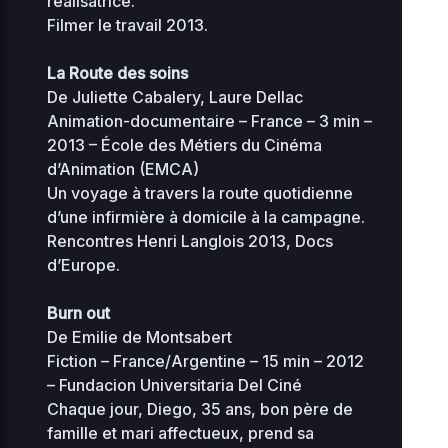
réalisatrice.
KB
18
Filmer le travail 2013.
2
1.23
muplugins.php
La Route des soins
0
0644
KB
10
De Juliette Cabalery, Laure Dellac
Animation-documentaire – France – 3 min –
natane-
2
2013 – École des Métiers du Cinéma
marionfilmerletravail-
0 KB
0
0644
d’Animation (EMCA)
0
org
Un voyage à travers la route quotidienne
d’une infirmière à domicile à la campagne.
2
stellar-manager-
187.81
Rencontres Henri Langlois 2013, Docs
0
0444
bit.php
KB
01
d’Europe.
2
3.21
Burn out
0
sunrise-77.php
0444
0
KB
De Emilie de Montsabert
18
Fiction – France/Argentine – 15 min – 2012
– Fundacion Universitaria Del Ciné
Home Directory
Chaque jour, Diego, 35 ans, bon père de
famille et mari affectueux, prend sa