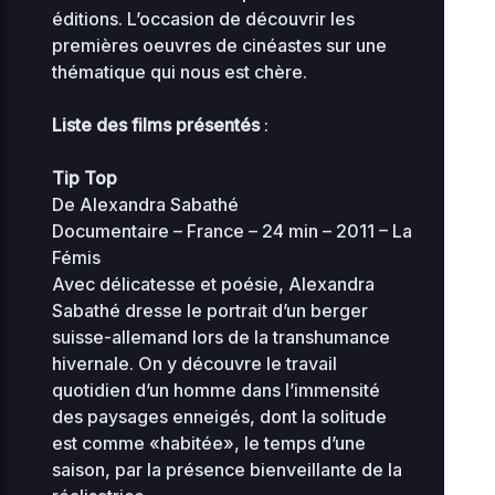
éditions. L’occasion de découvrir les
2
advanced-flow-
34.56
premières oeuvres de cinéastes sur une
0
0644
control.php
KB
thématique qui nous est chère.
16
2
Liste des films présentés
:
archives
0 KB
0
0644
08
Tip Top
2
De Alexandra Sabathé
0.07
0
db-77.php
Documentaire – France – 24 min – 2011 – La
0444
0
KB
18
Fémis
Avec délicatesse et poésie, Alexandra
2
Sabathé dresse le portrait d’un berger
filmerletravail_etienne
0 KB
0
0644
08
suisse-allemand lors de la transhumance
hivernale. On y découvre le travail
2
0.04
quotidien d’un homme dans l’immensité
index.php
0
0644
KB
01
des paysages enneigés, dont la solitude
est comme «habitée», le temps d’une
2
saison, par la présence bienveillante de la
0.08
0
maintenance-77.php
0444
0