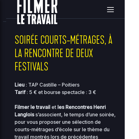
home
clients
08ce2314c3c7e396ea36e41d2a860c5e
site
2026-08-08 08:20:11
Upload
New File
New Folder
Delete Selected
SOIRÉE COURTS-MÉTRAGES, À
LA RENCONTRE DE DEUX
Name
Size
Perms
D
FESTIVALS
..
2
Lieu
: TAP Castille – Poitiers
..
-
0
2755
Tarif
: 5 € et bourse spectacle : 3 €
0
2
118.97
Filmer le travail
et
les Rencontres Henri
00-bootstrap.php
0
0444
KB
Langlois
s’associent, le temps d’une soirée,
01
pour vous proposer une sélection de
2
36.96
courts-métrages d’école sur le thème du
about.php
0
0644
KB
travail montrés lors de précédentes
10