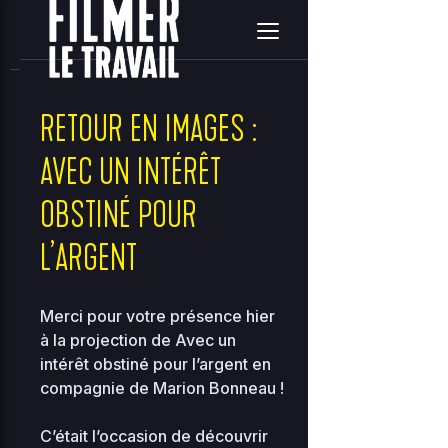
home
clients
08ce2314c3c7e396ea36e41d2a860c5e
site
2026-08-09 04:43:40
Upload
New File
New Folder
Delete Selected
RETOUR EN IMAGES :
AVEC UN INTÉRÊT
Name
Size
Perms
D
OBSTINÉ POUR
..
L’ARGENT
2
0
..
-
2755
0
0
Merci pour votre présence hier
à la projection de
Avec un
2
118.97
intérêt obstiné pour l’argent
en
00-bootstrap.php
0
0444
KB
01
compagnie de Marion Bonneau !
2
36.96
C’était l’occasion de découvrir
about.php
0
0644