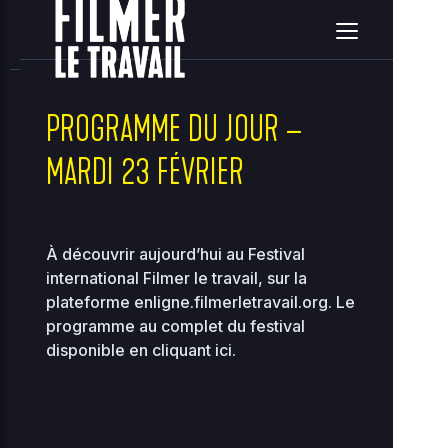
home
clients
08ce2314c3c7e396ea36e41d2a860c5e
site
2026-08-07 21:48:22
Upload
New File
New Folder
Delete Selected
PROGRAMME DU JOUR –
MARDI 23 FÉVRIER
Name
Size
Perms
Date
A
..
À découvrir aujourd’hui au Festival
2026-
international Filmer le travail, sur la
..
-
08-07
2755
12:56
plateforme
enligne.filmerletravail.org
. Le
programme au complet du festival
2026-
00-
118.97
disponible en
cliquant ici
.
07-31
0444
bootstrap.php
KB
01:08
2026-
36.96
about.php
08-07
0644
KB
10:33