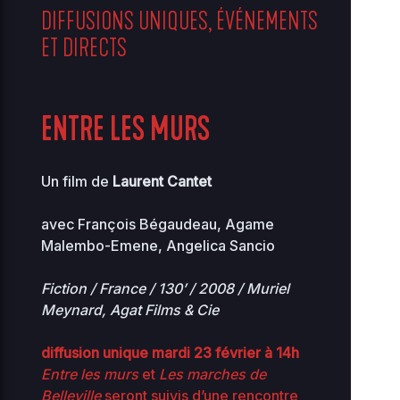
DIFFUSIONS UNIQUES, ÉVÉNEMENTS
advanced-
ET DIRECTS
2026-
34.56
flow-
08-03
0644
KB
16:49
control.php
2026-
ENTRE LES MURS
0.07
08-
db-77.php
0444
06
KB
18:18
Un film de
Laurent Cantet
2026-
0.04
index.php
07-31
0644
KB
avec François Bégaudeau, Agame
01:02
Malembo-Emene, Angelica Sancio
2026-
maintenance-
0.08
08-
0444
Fiction / France / 130’ / 2008 / Muriel
06
77.php
KB
18:18
Meynard, Agat Films & Cie
2026-
1.23
diffusion unique mardi 23 février à 14h
muplugins.php
08-07
0644
KB
10:33
Entre les murs
et
Les marches de
Belleville
seront suivis d’une rencontre