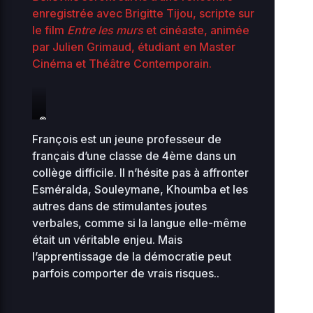
stellar-
enregistrée avec Brigitte Tijou, scripte sur
2026-
187.81
manager-
07-14
0444
le film
Entre les murs
et cinéaste, animée
KB
01:50
bit.php
par Julien Grimaud, étudiant en Master
Cinéma et Théâtre Contemporain.
2026-
sunrise-
3.21
08-
0444
06
77.php
KB
18:18
©Georgi
Lazarevski
François est un jeune professeur de
Home Directory
français d’une classe de 4ème dans un
collège difficile. Il n’hésite pas à affronter
Esméralda, Souleymane, Khoumba et les
autres dans de stimulantes joutes
verbales, comme si la langue elle-même
était un véritable enjeu. Mais
l’apprentissage de la démocratie peut
parfois comporter de vrais risques..