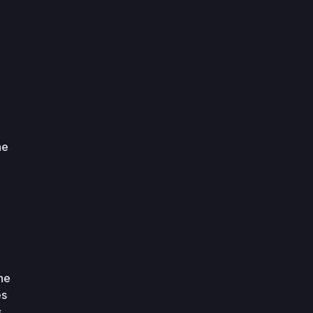
he
he
es
s