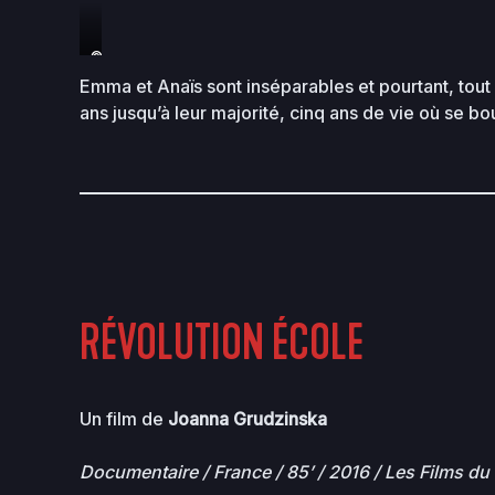
©Agat
films
Emma et Anaïs sont inséparables et pourtant, tout
et
ans jusqu’à leur majorité, cinq ans de vie où se bo
cie
RÉVOLUTION ÉCOLE
Un film de
Joanna Grudzinska
Documentaire / France / 85’ / 2016 / Les Films d