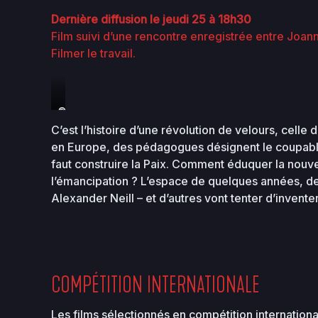
Dernière diffusion le jeudi 25 à 18h30
Film suivi d’une rencontre enregistrée entre Joanna
Filmer le travail.
©Archives
Institut
C’est l’histoire d’une révolution de velours, cell
Jean-
en Europe, des pédagogues désignent le coupable d
Jacques
faut construire la Paix. Comment éduquer la nouv
Rousseau,
Genäve
l’émancipation ? L’espace de quelques années, des
(Suisse)_Le
Alexander Neill – et d’autres vont tenter d’invente
Trio
Ö
Comballaz
1929
COMPÉTITION INTERNATIONALE
Les films sélectionnés en compétition internation