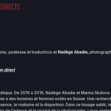
 DIRECTS
ine, poétesse et traductrice et
Nadège Abadie
,
photograp
en direct
étique. De 2016 à 2019, Nadège Abadie et Marina Skalova
aphie à des hommes et femmes exilés en Suisse. Une recherc
sence, le mutisme et la disparition. Dans ce tissage subtil, l
rs de l’auteure et le regard de la photographe. Leurs geste