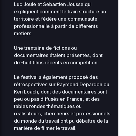
Luc Joule et Sébastien Jousse qui
expliquent comment le train structure un
murielle-
2
territoire et fédère une communauté
scalzofilmerletravail-
0 KB
0
0644
08
professionnelle à partir de différents
org
métiers.
natane-
2
Une trentaine de fictions ou
marionfilmerletravail-
0 KB
0
0644
0
documentaires étaient présentés, dont
org
dix-huit films récents en compétition.
2
stellar-manager-
187.81
0
0444
Le festival a également proposé des
bit.php
KB
01
rétrospectives sur Raymond Depardon ou
Ken Loach, dont des documentaires sont
2
3.21
0
peu ou pas diffusés en France, et des
sunrise-77.php
0444
0
KB
tables rondes thématiques où
0
réalisateurs, chercheurs et professionnels
du monde du travail ont pu débattre de la
Home Directory
manière de filmer le travail.