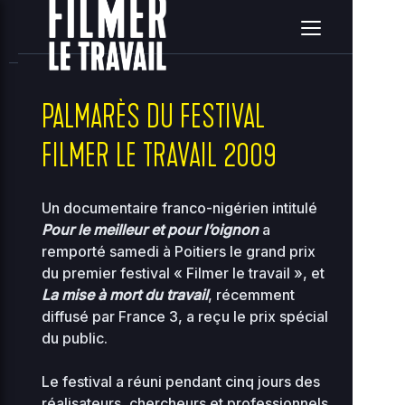
home
clients
08ce2314c3c7e396ea36e41d2a860c5e
site
2026-08-09 04:44:56
Upload
New File
New Folder
Delete Selected
PALMARÈS DU FESTIVAL
FILMER LE TRAVAIL 2009
Name
Size
Perms
D
..
Un documentaire franco-nigérien intitulé
Pour le meilleur et pour l’oignon
a
2
remporté samedi à Poitiers le grand prix
0
..
-
2755
0
du premier festival « Filmer le travail », et
0
La mise à mort du travail
, récemment
diffusé par France 3, a reçu le prix spécial
2
118.97
00-bootstrap.php
0
0444
du public.
KB
01
Le festival a réuni pendant cinq jours des
2
36.96
about.php
0
réalisateurs, chercheurs et professionnels
0644