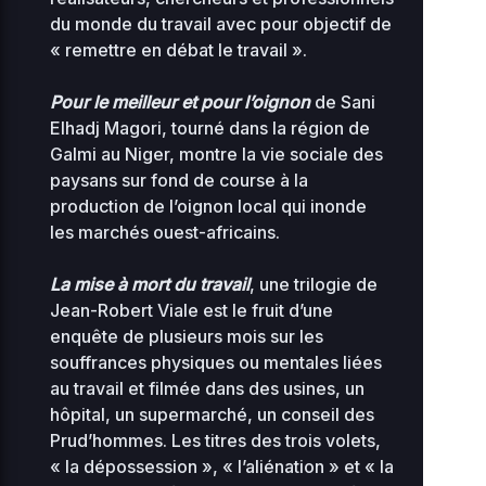
KB
10
du monde du travail avec pour objectif de
« remettre en débat le travail ».
2
advanced-flow-
34.56
0
0644
control.php
KB
16
Pour le meilleur et pour l’oignon
de Sani
Elhadj Magori, tourné dans la région de
2
archives
0 KB
0
Galmi au Niger, montre la vie sociale des
0644
08
paysans sur fond de course à la
production de l’oignon local qui inonde
2
compte-inscriptions
0 KB
les marchés ouest-africains.
0
0644
08
La mise à mort du travail
, une trilogie de
2
cynthia.gutierrez
0 KB
Jean-Robert Viale est le fruit d’une
0
0644
0
enquête de plusieurs mois sur les
souffrances physiques ou mentales liées
2
0.07
au travail et filmée dans des usines, un
0
db-77.php
0444
0
KB
hôpital, un supermarché, un conseil des
18
Prud’hommes. Les titres des trois volets,
« la dépossession », « l’aliénation » et « la
2
filmerletravail_etienne
0 KB
0