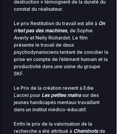
0644
destruction » témoignent de la dureté du
08
constat du réalisateur.
2
0.04
index.php
0
0644
Le prix Restitution du travail est allé à
On
KB
01
n’est pas des machines
, de Sophie
Averty et Nelly Richardot. Le film
loan-chretien-
2
présente le travail de deux
hamardfilmerletravail-
0 KB
0
0644
psychodynamiciens tentant de concilier la
0
org
prise en compte de l’élément humain et la
productivité dans une usine du groupe
2
0.08
0
SKF.
maintenance-77.php
0444
0
KB
18
Le Prix de la création revient à Edie
Laconi pour
maite-
Les petites mains
sur des
2
jeunes handicapés mentaux travaillant
peltierfilmerletravail-
0 KB
0
0644
0
dans un institut médico-éducatif.
org
Enfin le prix de la valorisation de la
2
1.23
muplugins.php
0
0644
recherche a été attribué à
Cheminots
de
KB
10