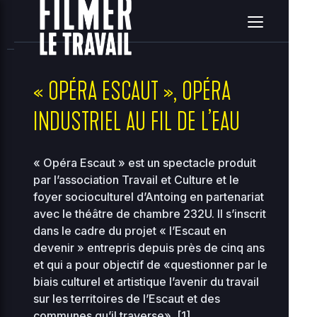
home
clients
08ce2314c3c7e396ea36e41d2a860c5e
site
2026-08-08 15:36:41
Upload
New File
New Folder
Delete Selected
« OPÉRA ESCAUT », OPÉRA
INDUSTRIEL AU FIL DE L’EAU
Name
Size
Perms
D
..
« Opéra Escaut » est un spectacle produit
par l’association Travail et Culture et le
2
foyer socioculturel d’Antoing en partenariat
..
-
0
2755
12
avec le théâtre de chambre 232U. Il s’inscrit
dans le cadre du projet « l’Escaut en
2
118.97
devenir » entrepris depuis près de cinq ans
00-bootstrap.php
0
0444
KB
01
et qui a pour objectif de «questionner par le
biais culturel et artistique l’avenir du travail
2
36.96
sur les territoires de l’Escaut et des
about.php
0
0644
KB
10
communes qu’il traverse». [
1
]