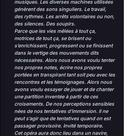
musiques.
Les diverses machines utilisées
génèrent des sons singuliers.
Le travail,
2
0.04
des rythmes. Les arrêts volontaires ou non,
index.php
0
0644
KB
01
des silences. Des soupirs.
Parce que les vies mêlées à tout ça,
loan-chretien-
motrices de tout ça, se brisent ou
2
hamardfilmerletravail-
0 KB
0
0644
s’enrichissent, progressent ou se finissent
0
org
dans le vertige des mouvements dits
nécessaires.
Alors nous avons voulu tenter
2
0.08
nos propres notes, écrire nos propres
0
maintenance-77.php
0444
0
KB
portées en transpirant tant soit peu avec les
18
rencontres et les témoignages.
Alors nous
avons voulu essayer de jouer et de chanter
maite-
2
une partition inventée à partir de ces
peltierfilmerletravail-
0 KB
0
0644
croisements.
De nos perceptions sensibles
0
org
nées de nos tentatives d’immersion.
Il ne
peut s’agir que de tentatives quand on est
2
1.23
muplugins.php
passager provisoire. Invité temporaire.
0
0644
KB
10
Cet opéra aura donc lieu dans un navire,