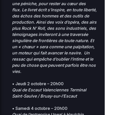
une péniche, pour rester au cœur des
murielle-
2
flux.
Le livret écrit s’inspire, en toute liberté,
scalzofilmerletravail-
0 KB
0
0644
des échos des hommes et des outils de
08
org
production.
Ainsi des voix d’opéra, des airs
plus Rock N’ Roll, des sons industriels, des
natane-
2
témoignages inviteront à une traversée
marionfilmerletravail-
0 KB
0
0644
singulière de frontières de toute nature.
Et
0
org
un « chœur » sera comme une palpitation,
un moteur qui fait avancer le navire.
Un
2
stellar-manager-
187.81
ressac qui empêche d’oublier l’intime et le
0
0444
bit.php
KB
01
peu de chose que peuvent parfois être nos
vies.
2
3.21
sunrise-77.php
0
0444
KB
15
• Jeudi 2 octobre – 20h00
Quai de Escaut Valenciennes Terminal
Saint-Saulve / Bruay-sur-l’Escaut
Home Directory
• Samedi 4 octobre – 20h00
Quai de l’entreprise Uneal à Haulchin