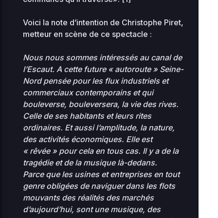
2
advanced-flow-
34.56
Voici la note d’intention de Christophe Piret,
0
0644
control.php
KB
16
metteur en scène de ce spectacle :
2
Nous nous sommes intéressés au canal de
archives
0 KB
0
0644
08
l’Escaut. A cette future « autoroute » Seine-
Nord pensée pour les flux industriels et
2
commerciaux contemporains et qui
compte-inscriptions
0 KB
0
0644
bouleverse, bouleversera, la vie des rives.
08
Celle de ses habitants et leurs rites
2
ordinaires. Et aussi l’amplitude, la nature,
cynthia.gutierrez
0 KB
0
0644
des activités économiques. Elle est
0
« rêvée » pour cela en tous cas.
Il y a de la
2
tragédie et de la musique là-dedans.
0.07
0
db-77.php
0444
Parce que les usines et entreprises en tout
0
KB
18
genre obligées de naviguer dans les flots
mouvants des réalités des marchés
2
d’aujourd’hui, sont une musique, des
filmerletravail_etienne
0 KB
0
0644
08