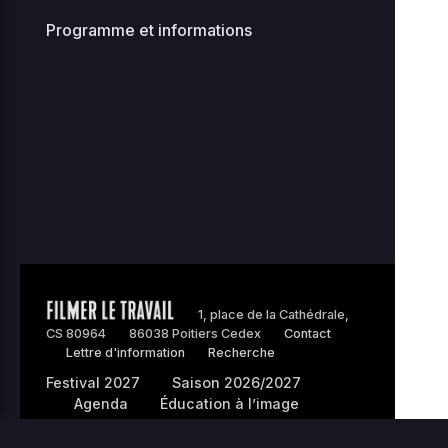
stellar-
2026-
187.81
Programme et informations
manager-
07-14
0444
KB
01:50
bit.php
2026-
sunrise-
3.21
08-
0444
06
77.php
KB
18:18
Home Directory
1, place de la Cathédrale,
CS 80964
86038 Poitiers Cedex
Contact
Lettre d'information
Recherche
Festival 2027
Saison 2026/2027
Agenda
Éducation à l’image
Nous soutenir
L’association
Pros/presse