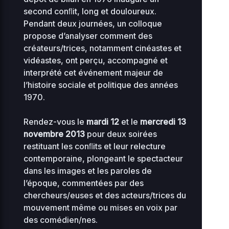
second conﬂit, long et douloureux.
advanced-
Pendant deux journées, un colloque
2026-
34.56
flow-
08-03
0644
propose d’analyser comment des
KB
16:49
control.php
créateurs/trices, notamment cinéastes et
vidéastes, ont perçu, accompagné et
2026-
interprété cet événement majeur de
0.07
08-
db-77.php
0444
06
l’histoire sociale et politique des années
KB
18:18
1970.
2026-
0.04
index.php
Rendez-vous le
mardi 12
et le
mercredi 13
07-31
0644
KB
01:02
novembre 2013
pour deux soirées
restituant les conﬂits et leur relecture
2026-
maintenance-
0.08
contemporaine, plongeant le spectacteur
08-
0444
06
77.php
KB
dans les images et les paroles de
18:18
l’époque, commentées par des
chercheurs/euses et des acteurs/trices du
2026-
1.23
muplugins.php
08-07
0644
mouvement même ou mises en voix par
KB
10:33
des comédien/nes.