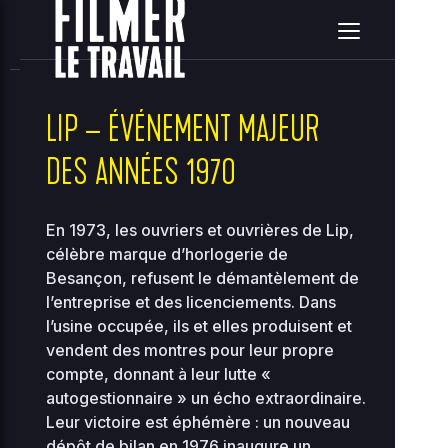
home
clients
08ce2314c3c7e396ea36e41d2a860c5e
site
2026-08-08 03:06:07
Upload
New File
New Folder
Delete Selected
LIP – ÉVÉNEMENT MAJEUR
DES ANNÉES 1970
Name
Size
Perms
Date
A
..
En 1973, les ouvriers et ouvrières de Lip,
célèbre marque d’horlogerie de
2026-
Besançon, refusent le démantèlement de
..
-
08-08
2755
00:56
l’entreprise et des licenciements. Dans
l’usine occupée, ils et elles produisent et
2026-
00-
118.97
vendent des montres pour leur propre
07-31
0444
bootstrap.php
KB
01:08
compte, donnant à leur lutte «
autogestionnaire » un écho extraordinaire.
2026-
36.96
Leur victoire est éphémère : un nouveau
about.php
08-07
0644
KB
10:33
dépôt de bilan en 1976 inaugure un