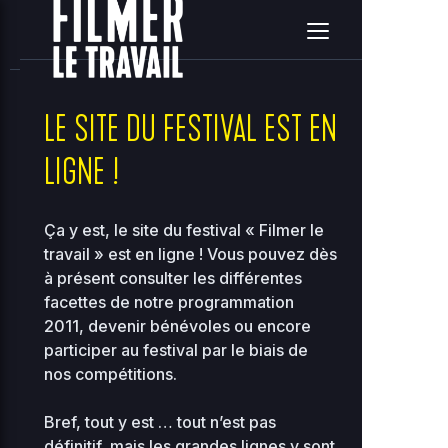
home
clients
08ce2314c3c7e396ea36e41d2a860c5e
site
2026-08-08 15:52:18
Upload
New File
New Folder
Delete Selected
LE SITE DU FESTIVAL EST EN
LIGNE !
Name
Size
Perms
D
..
Ça y est, le site du festival « Filmer le
travail » est en ligne ! Vous pouvez dès
2
à présent consulter les différentes
..
-
0
2755
12
facettes de notre programmation
2011, devenir bénévoles ou encore
2
118.97
participer au festival par le biais de
00-bootstrap.php
0
0444
KB
01
nos compétitions.
2
36.96
Bref, tout y est … tout n’est pas
about.php
0
0644
KB
10
définitif, mais les grandes lignes y sont