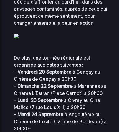
0644
décide d’affronter aujourd’hui, dans des
08
paysages contaminés, auprès de ceux qui
éprouvent ce même sentiment, pour
2
0.04
index.php
0
0644
changer ensemble la peur en action.
KB
01
loan-chretien-
2
hamardfilmerletravail-
0 KB
0
0644
0
org
De plus, une tournée régionale est
organisée aux dates suivantes :
2
0.08
– Vendredi 20 Septembre
à Gençay au
0
maintenance-77.php
0444
0
KB
Cinéma de Gençay à 20h30
18
– Dimanche 22 Septembre
à Marennes au
Cinéma L’Estran (Place Carnot) à 20h30
maite-
2
– Lundi 23 Septembre
à Civray au Ciné
peltierfilmerletravail-
0 KB
0
0644
0
Malice (7 rue Louis XIII) à 20h30
org
– Mardi 24 Septembre
à Angoulême au
Cinéma de la cité (121 rue de Bordeaux) à
2
1.23
muplugins.php
0
0644
20h30-
KB
10