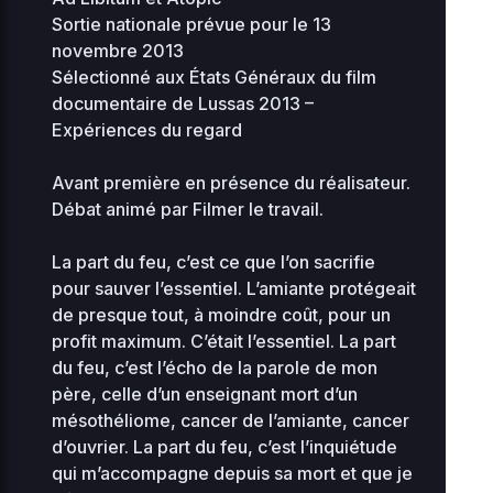
KB
10
Sortie nationale prévue pour le 13
novembre 2013
2
advanced-flow-
34.56
0
Sélectionné aux États Généraux du film
0644
control.php
KB
16
documentaire de Lussas 2013 –
Expériences du regard
2
archives
0 KB
0
0644
08
Avant première en présence du réalisateur.
Débat animé par Filmer le travail.
2
compte-inscriptions
0 KB
0
0644
08
La part du feu, c’est ce que l’on sacrifie
pour sauver l’essentiel. L’amiante protégeait
2
cynthia.gutierrez
0 KB
de presque tout, à moindre coût, pour un
0
0644
0
profit maximum. C’était l’essentiel. La part
du feu, c’est l’écho de la parole de mon
2
0.07
père, celle d’un enseignant mort d’un
0
db-77.php
0444
0
KB
mésothéliome, cancer de l’amiante, cancer
18
d’ouvrier. La part du feu, c’est l’inquiétude
qui m’accompagne depuis sa mort et que je
2
filmerletravail_etienne
0 KB
0