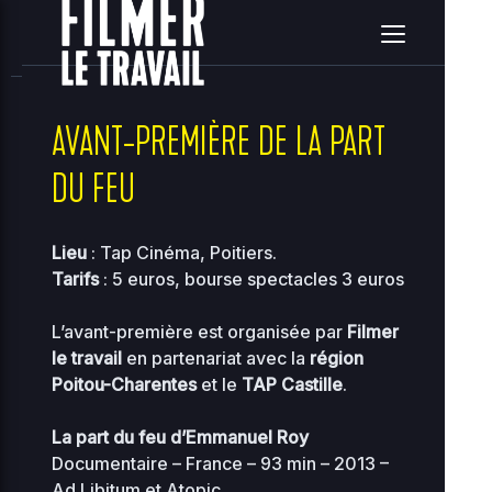
home
clients
08ce2314c3c7e396ea36e41d2a860c5e
site
2026-08-09 05:49:26
Upload
New File
New Folder
Delete Selected
AVANT-PREMIÈRE DE LA PART
DU FEU
Name
Size
Perms
D
..
Lieu
: Tap Cinéma, Poitiers.
Tarifs
: 5 euros, bourse spectacles 3 euros
2
0
..
-
2755
0
L’avant-première est organisée par
Filmer
0
le travail
en partenariat avec la
région
Poitou-Charentes
et le
TAP Castille
.
2
118.97
00-bootstrap.php
0
0444
KB
01
La part du feu d’Emmanuel Roy
Documentaire – France – 93 min – 2013 –
2
36.96
about.php
0
Ad Libitum et Atopic
0644