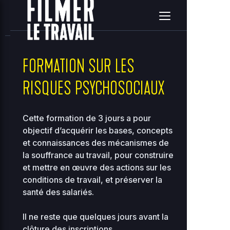
home
clients
08ce2314c3c7e396ea36e41d2a860c5e
site
2026-08-09 04:42:31
Upload
New File
New Folder
Delete Selected
FORMATION SUR LES
RISQUES PSYCHOSOCIAUX
Name
Size
Perms
D
..
Cette formation de 3 jours a pour
objectif d’acquérir les bases, concepts
2
et connaissances des mécanismes de
0
..
-
2755
0
la souffrance au travail, pour construire
0
et mettre en œuvre des actions sur les
conditions de travail, et préserver la
2
118.97
00-bootstrap.php
0
0444
santé des salariés.
KB
01
Il ne reste que quelques jours avant la
2
36.96
about.php
0
clôture des inscriptions.
0644