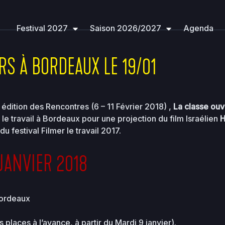
314c3c7e396ea36e41d2a860c5e
sites
filmerletravail.o
Festival 2027
Saison 2026/2027
Agenda
S À BORDEAUX LE 19/01
édition des Rencontres (6 – 11 Février 2018) ,
La classe ouv
 le travail à Bordeaux pour une projection du film Israélien
H
 festival Filmer le travail 2017.
Size
Perms
Date
Actions
JANVIER 2018
Bordeaux
2026-
-
08-08
2755
12:56
 places à l’avance, à partir du Mardi 9 janvier).