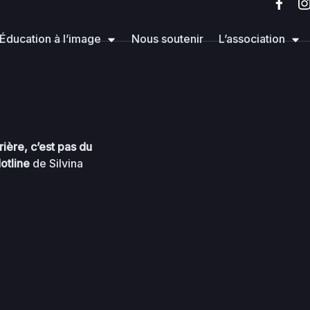
rg
wp-content
mu-plugins
Éducation à l’image
Nous soutenir
L’association
rière, c’est pas du
otline
de Silvina