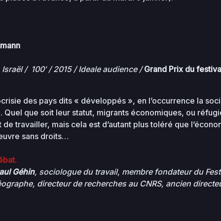
2026-
118.97
.php
07-31
0444
KB
01:08
dsmann
2026-
36.96
08-07
0644
KB
10:33
Israël / 100′ / 2015 / Ideale audience /
Grand Prix du festiva
2026-
w-
34.56
08-03
0644
KB
crisie des pays dits « développés », en l’occurrence la socié
16:49
 Quel que soit leur statut, migrants économiques, ou réfug
2026-
rdit de travailler, mais cela est d’autant plus toléré que l’éc
0 KB
08-08
0644
’œuvre sans droits…
08:19
2026-
ébat.
ptions
0 KB
08-08
0644
aul Géhin
, sociologue du travail, membre fondateur du Festiv
08:23
éographe, directeur de recherches au CNRS, ancien directeu
2026-
rez
0 KB
08-08
0644
08:26