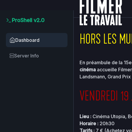
2026-
home
clients
08ce2
08-08
18:46:22
ProShell v2.0
Upload
HORS LES MUR
New
Dashboard
File
New
Server Info
Folder
En préambule de la 15e 
Delete
cinéma
accueille Filmer
Selected
Landsmann, Grand Prix du
Name
VENDREDI 19 
..
Lieu :
Cinéma Utopia, 
..
Horaire :
20h30
Tarifs :
7 € (Achetez vos