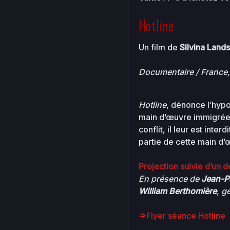
00-bootstrap
Hotline
Un film de
Silvina Lan
about.php
Documentaire / France, 
advanced-flo
control.php
Hotline
, dénonce l’hypo
main d’œuvre immigrée.
conflit, il leur est inte
archives
partie de cette main d
Projection suivie d’un d
compte-inscri
En présence de
Jean-P
William Berthomière
, g
cynthia.gutier
=>Flyer séance Hotline