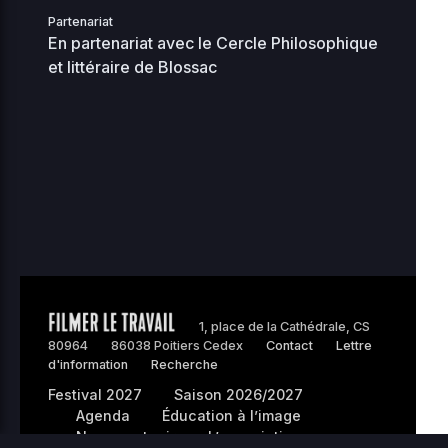
KB
16
Partenariat
En partenariat avec le Cercle Philosophique
2
et littéraire de Blossac
filmerletravail_etienne
0 KB
0
0644
08
2
0.04
index.php
0
0644
KB
01
loan-chretien-
2
hamardfilmerletravail-
0 KB
0
0644
0
org
2
0.08
0
maintenance-77.php
0444
1, place de la Cathédrale, CS
0
KB
80964
86038 Poitiers Cedex
Contact
Lettre
18
d'information
Recherche
maite-
Festival 2027
Saison 2026/2027
2
peltierfilmerletravail-
0 KB
Agenda
Éducation à l’image
0
0644
0
Nous soutenir
L’association
org