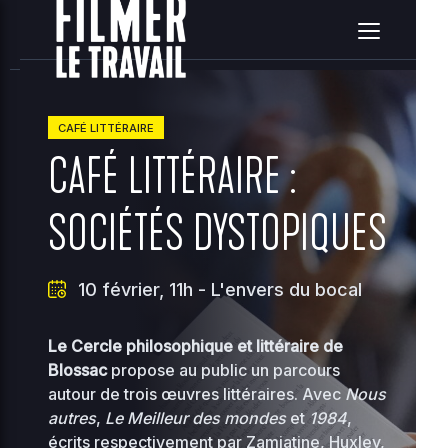
home
clients
08ce2314c3c7e396ea36e41d2a860c5e
site
2026-08-10 08:25:36
Upload
New File
New Folder
Delete Selected
CAFÉ LITTÉRAIRE
CAFÉ LITTÉRAIRE :
Name
Size
Perms
D
SOCIÉTÉS DYSTOPIQUES
..
2
..
-
0
2755
10 février, 11h
-
L'envers du bocal
0
2
118.97
Le Cercle philosophique et littéraire de
00-bootstrap.php
0
0444
KB
Blossac
propose au public un parcours
01
autour de trois œuvres littéraires. Avec
Nous
2
36.96
autres
,
Le Meilleur des mondes
et
1984
,
about.php
0
0644
KB
écrits respectivement par Zamiatine, Huxley,
10