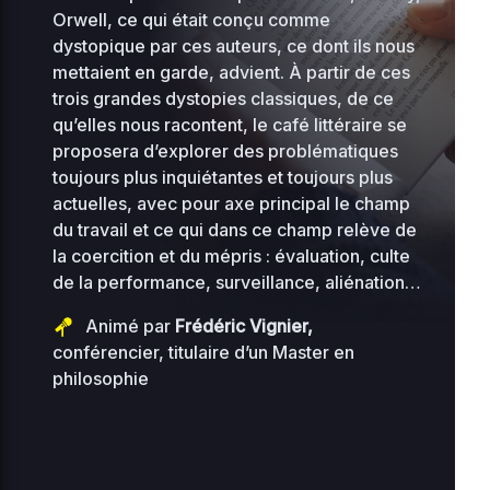
Orwell, ce qui était conçu comme
2
advanced-flow-
34.56
dystopique par ces auteurs, ce dont ils nous
0
0644
control.php
KB
mettaient en garde, advient. À partir de ces
16
trois grandes dystopies classiques, de ce
2
qu’elles nous racontent, le café littéraire se
archives
0 KB
0
0644
proposera d’explorer des problématiques
08
toujours plus inquiétantes et toujours plus
2
actuelles, avec pour axe principal le champ
compte-inscriptions
0 KB
0
0644
du travail et ce qui dans ce champ relève de
08
la coercition et du mépris : évaluation, culte
2
de la performance, surveillance, aliénation…
cynthia.gutierrez
0 KB
0
0644
0
Animé par
Frédéric Vignier,
conférencier, titulaire d’un Master en
2
0.07
0
philosophie
db-77.php
0444
0
KB
18
2
2.14
0
easypost-runtime.php
0644
0