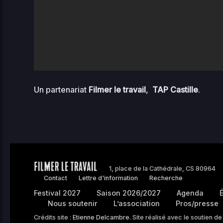
Un partenariat
Filmer le travail
,
TAP Castille
.
1, place de la Cathédrale, CS 80964
Contact
Lettre d'information
Recherche
Festival 2027
Saison 2026/2027
Agenda
É
Nous soutenir
L’association
Pros/presse
Crédits site :
Etienne Delcambre
. Site réalisé avec le soutien de