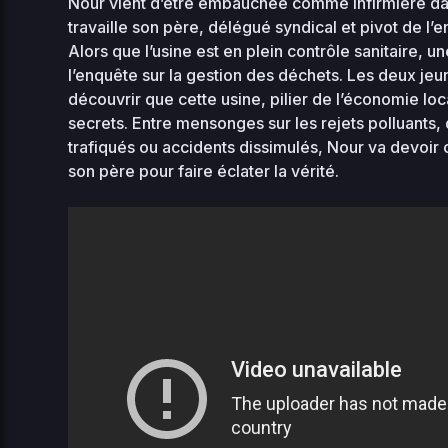
Nour vient d’être embauchée comme infirmière dan
stellar-
2026-
187.81
travaille son père, délégué syndical et pivot de l’e
manager-
07-14
0444
KB
Alors que l’usine est en plein contrôle sanitaire, u
01:50
bit.php
l’enquête sur la gestion des déchets. Les deux j
découvrir que cette usine, pilier de l’économie lo
2026-
sunrise-
3.21
08-
secrets. Entre mensonges sur les rejets polluants
0444
06
77.php
KB
trafiqués ou accidents dissimulés, Nour va devoir cho
18:18
son père pour faire éclater la vérité.
Home Directory