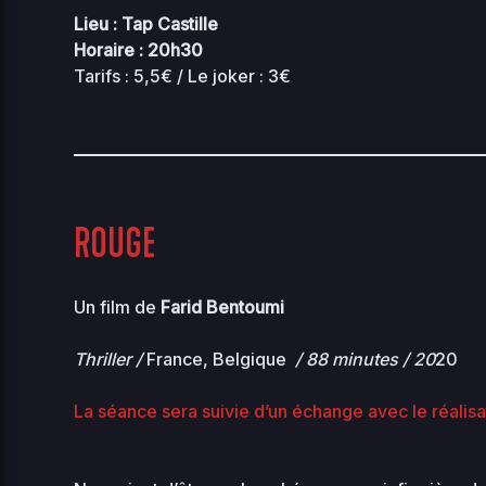
Lieu : Tap Castille
advanced-
Horaire : 20h30
2026-
34.56
flow-
08-03
0644
Tarifs : 5,5€ / Le joker : 3€
KB
16:49
control.php
2026-
0.07
08-
db-77.php
0444
06
KB
18:18
ROUGE
2026-
0.04
index.php
07-31
0644
KB
01:02
Un film de
Farid Bentoumi
2026-
maintenance-
0.08
08-
0444
06
77.php
KB
Thriller /
France, Belgique
/ 88 minutes / 20
20
18:18
La séance sera suivie d’un échange avec le réalis
2026-
1.23
muplugins.php
08-07
0644
KB
10:33