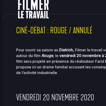
home
clients
08ce2314c3c7e396ea36e41d2a860c5e
site
2026-08-08 03:41:11
Upload
New File
New Folder
Delete Selected
CINÉ-DÉBAT : ROUGE / ANNULÉ
Name
Size
Perms
Date
A
Pour ouvrir sa saison au
Dietrich,
Filmer le travail
..
autour du film
Rouge
, le
vendredi 20 novembre à
film sera projeté en présence du réalisateur Farid
2026-
..
-
08-08
propose ici un drame familial accusant les cons
2755
00:56
de l’activité industrielle.
2026-
00-
118.97
07-31
0444
bootstrap.php
KB
01:08
VENDREDI 20 NOVEMBRE 2020
2026-
36.96
about.php
08-07
0644
KB
10:33