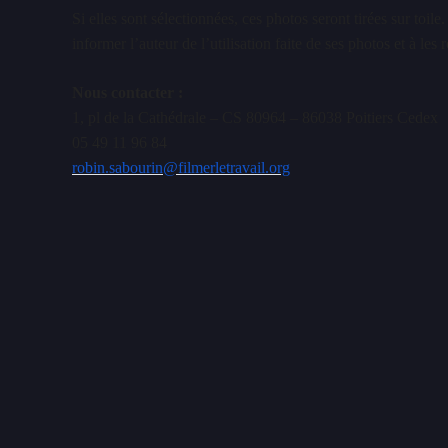
Si elles sont sélectionnées, ces photos seront tirées sur toile.
informer l’auteur de l’utilisation faite de ses photos et à les r
Nous contacter :
1, pl de la Cathédrale – CS 80964 – 86038 Poitiers Cedex
05 49 11 96 84
robin.sabourin@filmerletravail.org