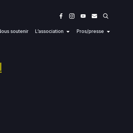
ous soutenir
L’association
Pros/presse
!
n