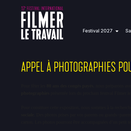
Festival 2027
Sa
APPEL À PHOTOGRAPHIES POU
Pour fêter les
80 ans des congés payés
, nous préparons ave
photographies
présentée lors du prochain festival Filmer le
Pour constituer cette exposition, nous sommes à la recherc
sociale
. Des photos prises par vos parents ou grands−parent
carton. Les photos pourront être accompagnées d’un petit tex