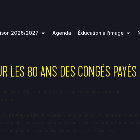
ison 2026/2027
Agenda
Éducation à l’image
N
R LES 80 ANS DES CONGÉS PAYÉS 
c le Centre d’histoire du travail de Nantes, une
exposition de
 travail.
he de
photographies de vacances
témoignant de cette
grande avancée
s durant les années qui suivirent dorment peut−être aujourd’hui dans u
te indiquant le contexte dans lequel elles ont été réalisées.