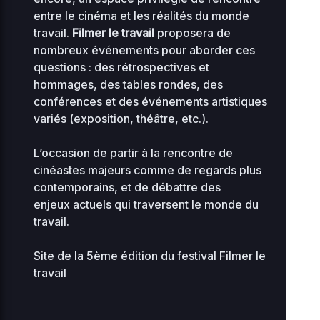
KB
10
entre le cinéma et les réalités du monde
travail.
Filmer le travail
proposera de
2
advanced-flow-
34.56
0
nombreux événements pour aborder ces
0644
control.php
KB
16
questions : des rétrospectives et
hommages, des tables rondes, des
2
archives
0 KB
0
conférences et des événements artistiques
0644
08
variés (exposition, théâtre, etc.).
2
compte-inscriptions
0 KB
L’occasion de partir à la rencontre de
0
0644
08
cinéastes majeurs comme de regards plus
contemporains, et de débattre des
2
cynthia.gutierrez
0 KB
enjeux actuels qui traversent le monde du
0
0644
0
travail.
2
0.07
Site de la 5ème édition du festival Filmer le
0
db-77.php
0444
0
KB
travail
18
2
filmerletravail_etienne
0 KB
0