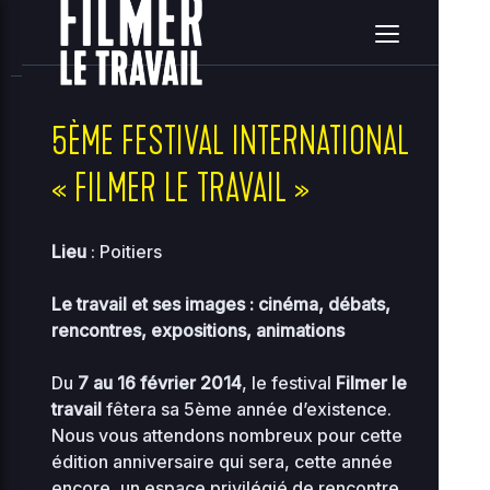
home
clients
08ce2314c3c7e396ea36e41d2a860c5e
site
2026-08-09 15:19:00
Upload
New File
New Folder
Delete Selected
5ÈME FESTIVAL INTERNATIONAL
« FILMER LE TRAVAIL »
Name
Size
Perms
D
..
Lieu
: Poitiers
2
Le travail et ses images : cinéma, débats,
0
..
-
2755
0
rencontres, expositions, animations
12
Du
7 au 16 février 2014
, le festival
Filmer le
2
118.97
00-bootstrap.php
0
0444
travail
fêtera sa 5ème année d’existence.
KB
01
Nous vous attendons nombreux pour cette
édition anniversaire qui sera, cette année
2
36.96
about.php
0
encore, un espace privilégié de rencontre
0644